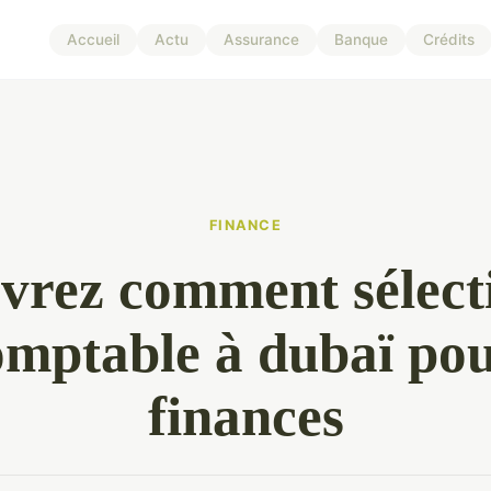
Accueil
Actu
Assurance
Banque
Crédits
FINANCE
vrez comment sélect
omptable à dubaï pou
finances