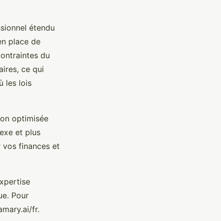
ssionnel étendu
en place de
contraintes du
ires, ce qui
 les lois
tion optimisée
lexe et plus
r vos finances et
xpertise
ue. Pour
mary.ai/fr.