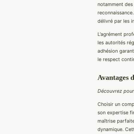
notamment des 
reconnaissance.
délivré par les 
L’agrément profe
les autorités r
adhésion garant
le respect conti
Avantages d
Découvrez pourq
Choisir un com
son expertise f
maîtrise parfait
dynamique. Cett