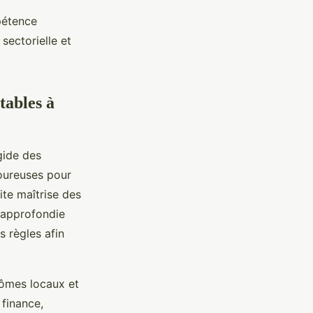
pétence
sectorielle et
tables à
gide des
goureuses pour
ite maîtrise des
e approfondie
s règles afin
lômes locaux et
 finance,