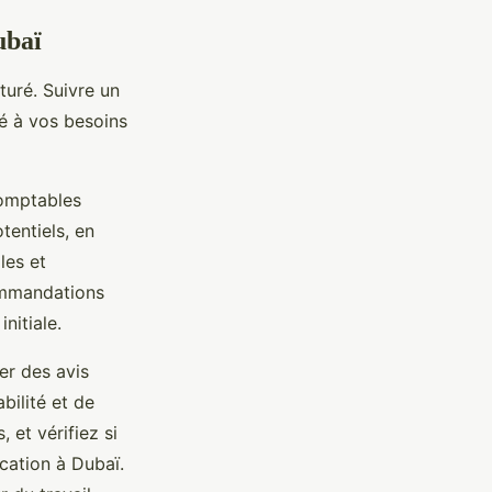
ubaï
uré. Suivre un
té à vos besoins
comptables
tentiels, en
les et
commandations
nitiale.
der des avis
bilité et de
 et vérifiez si
ication à Dubaï.