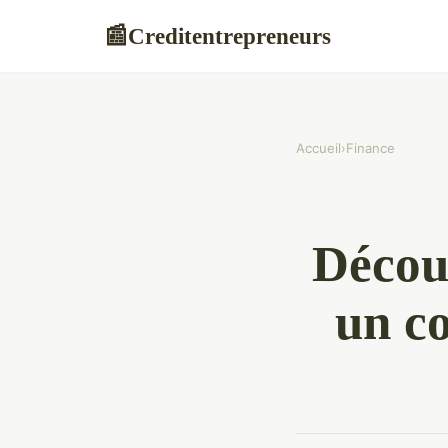
Creditentrepreneurs
📰
Accueil
›
Finance
Décou
un c