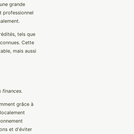
’une grande
t professionnel
galement.
édités, tels que
econnues. Cette
able, mais aussi
 finances.
amment grâce à
 localement
ironnement
ns et d'éviter