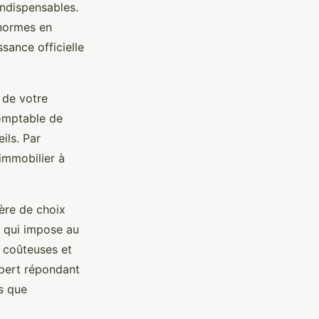
 indispensables.
 normes en
sance officielle
 de votre
comptable de
ils. Par
immobilier à
tère de choix
e qui impose au
s coûteuses et
xpert répondant
s que