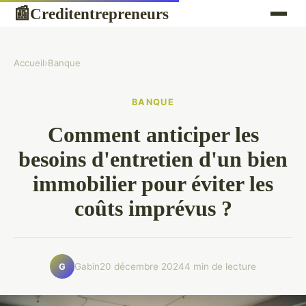
Creditentrepreneurs
📰
Accueil
›
Banque
BANQUE
Comment anticiper les
besoins d'entretien d'un bien
immobilier pour éviter les
coûts imprévus ?
Gabin
20 décembre 2024
4 min de lecture
G