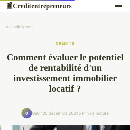
Creditentrepreneurs
📰
Accueil
›
Crédits
CRÉDITS
Comment évaluer le potentiel
de rentabilité d'un
investissement immobilier
locatif ?
Gabin
20 décembre 2024
5 min de lecture
G