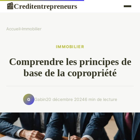
Creditentrepreneurs
📰
Accueil
›
Immobilier
IMMOBILIER
Comprendre les principes de
base de la copropriété
Gabin
20 décembre 2024
6 min de lecture
G